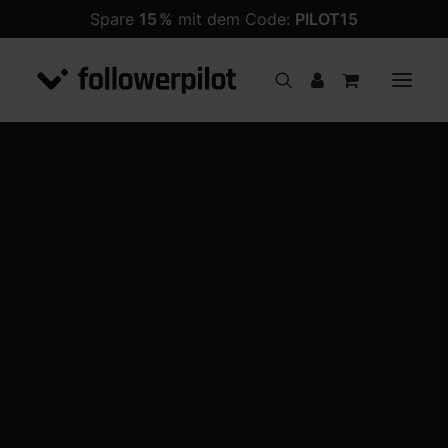
Spare
15 %
mit dem Code:
PILOT15
Follower
PREMIUM Follower
ANGEBOT!
Likes
Kommentare
Views
Impressionen
Follower
Likes
Views
Shares
Kommentare
Livestream Views