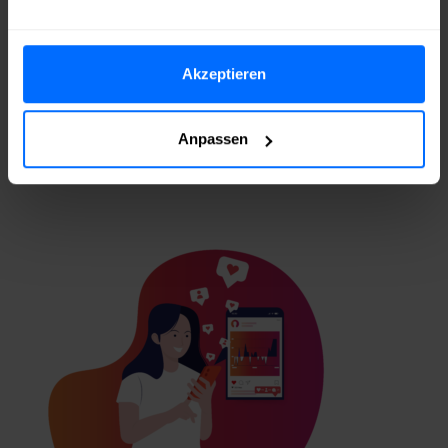
Bestellung aufgeben und
mit
PayPal
,
Klarna
,
SOFORT
Akzeptieren
Überweisung
,
Apple Pay
,
Google
Pay
oder
Kreditkarte
bezahlen
Echte Instagram Follower
innerhalb von
Anpassen
wenigen Minuten
erhalten!