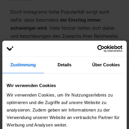
Doch Instagrams hohe Popularität sorgt auch
dafür, dass besonders
der Einstieg immer
schwieriger wird
. Viele Nutzer helfen sich dabei
und beschleunigen den Zuwachs ihrer Reichweite,
indem sie
Instagram Abonnenten kaufen
,
sowie
Instagram Likes
,
Instagram
Kommentare
,
Instagram Views
,
Instagram
Zustimmung
Details
Über Cookies
Impressionen
und mehr.
Wir verwenden Cookies
Wir verwenden Cookies, um Ihr Nutzungserlebnis zu
So funktioniert’s
optimieren und die Zugriffe auf unsere Website zu
analysieren. Zudem geben wir Informationen zu der
Die
Menge / Anzahl
auswählen
Verwendung unserer Website an vertrauliche Partner für
Benutzernamen
oder
Link zu Ihrem Instagram
Werbung und Analysen weiter.
Profil
angeben