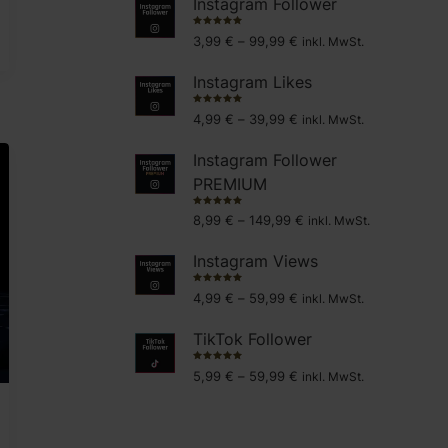
Instagram Follower
Preisspanne:
Bewertet
3,99
€
–
99,99
€
inkl. MwSt.
mit
4.80
3,99 €
von 5
bis
Instagram Likes
99,99 €
Preisspanne:
Bewertet
4,99
€
–
39,99
€
inkl. MwSt.
mit
4.56
4,99 €
von 5
bis
Instagram Follower
39,99 €
PREMIUM
Preisspanne:
Bewertet
8,99
€
–
149,99
€
inkl. MwSt.
mit
4.71
8,99 €
von 5
bis
Instagram Views
149,99 €
Preisspanne:
Bewertet
4,99
€
–
59,99
€
inkl. MwSt.
mit
5.00
4,99 €
von 5
bis
TikTok Follower
59,99 €
Preisspanne:
Bewertet
5,99
€
–
59,99
€
inkl. MwSt.
mit
4.79
5,99 €
von 5
bis
59,99 €