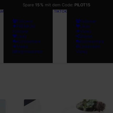
Spare
15 %
mit dem Code:
PILOT15
AM
TIKTOK
Follower
Follower
PREMIUM
Likes
Follower
Views
Likes
Shares
Kommentare
Kommentare
Views
Livestream
Impressionen
Views