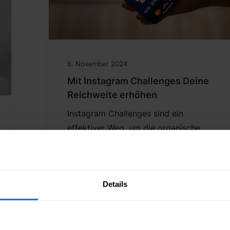
6. November 2024
Mit Instagram Challenges Deine
Reichweite erhöhen
Instagram Challenges sind ein
effektiver Weg, um die organische
Reichweite Deines Profils auf
Instagram zu steigern. Sie regen die…
Details