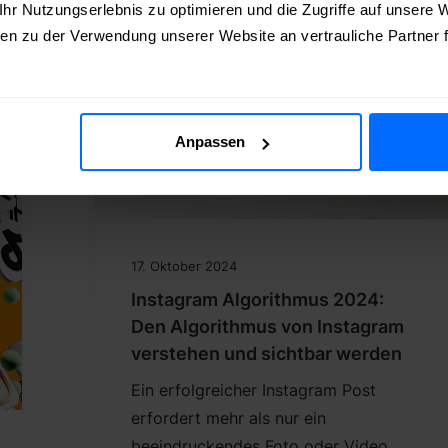
r Nutzungserlebnis zu optimieren und die Zugriffe auf unsere W
en zu der Verwendung unserer Website an vertrauliche Partner
Anpassen
17. Oktober 2024
Instagram Algorithmus 2024:
Den Algorithmus von Instagram
verstehen und sichtbar werden
Ein erfolgreicher Instagram Post
erfordert mehr als nur ein
beeindruckendes Foto oder Video,