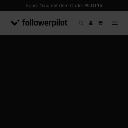
Spare
15 %
mit dem Code:
PILOT15
Follower
PREMIUM Follower
ANGEBOT!
Likes
Kommentare
Views
Impressionen
Follower
Likes
Views
Shares
Kommentare
Livestream Views