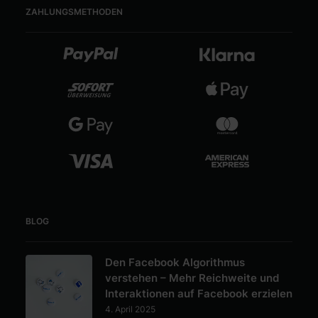
der
der
ZAHLUNGSMETHODEN
Produktseite
Produktseite
gewählt
gewählt
werden
werden
BLOG
Den Facebook Algorithmus
verstehen – Mehr Reichweite und
Interaktionen auf Facebook erzielen
4. April 2025