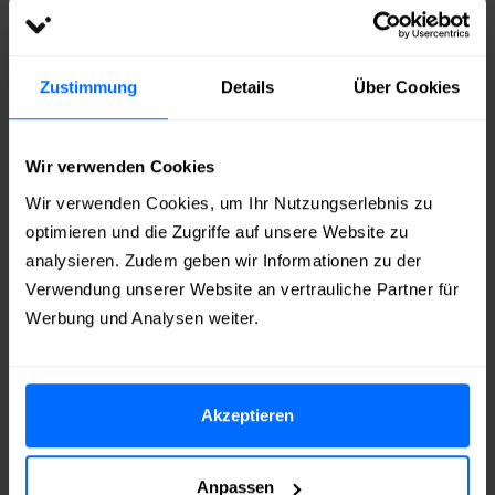
So funktioniert’s
Zustimmung
Details
Über Cookies
Die
Menge / Anzahl
auswählen
Wir verwenden Cookies
Link zu Ihrem Instagram Beitrag
angeben
Bestellung aufgeben und
Wir verwenden Cookies, um Ihr Nutzungserlebnis zu
mit
PayPal
,
Klarna
,
SOFORT
optimieren und die Zugriffe auf unsere Website zu
analysieren. Zudem geben wir Informationen zu der
Überweisung
,
Apple Pay
,
Google
Verwendung unserer Website an vertrauliche Partner für
Pay
oder
Kreditkarte
bezahlen
Werbung und Analysen weiter.
Echte Instagram Kommentare
innerhalb von
wenigen Minuten
erhalten!
Akzeptieren
Anpassen