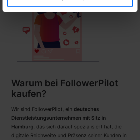
Warum bei FollowerPilot
kaufen?
Wir sind FollowerPilot, ein
deutsches
Dienstleistungsunternehmen mit Sitz in
Hamburg
, das sich darauf spezialisiert hat, die
digitale Reichweite und Präsenz seiner Kunden in