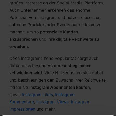
großes Interesse an der Social-Media-Plattform.
Auch Unternehmen erkennen das enorme
Potenzial von Instagram und nutzen dieses, um
auf neue Produkte oder Events aufmerksam zu
machen, um so
potenzielle Kunden
anzusprechen
und ihre
digitale Reichweite zu
erweitern
.
Doch Instagrams hohe Popularität sorgt auch
dafür, dass besonders
der Einstieg immer
schwieriger wird
. Viele Nutzer helfen sich dabei
und beschleunigen den Zuwachs ihrer Reichweite,
indem sie
Instagram Abonnenten kaufen
,
sowie
Instagram Likes
,
Instagram
Kommentare
,
Instagram Views
,
Instagram
Impressionen
und mehr.