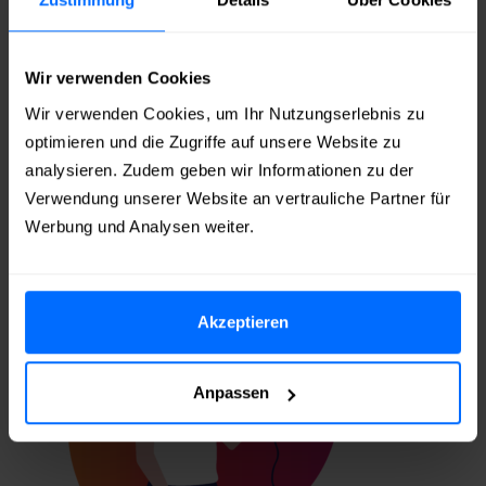
Bestellung aufgeben und
mit
PayPal
,
Klarna
,
SOFORT
Überweisung
,
Apple Pay
,
Google
Wir verwenden Cookies
Pay
oder
Kreditkarte
bezahlen
Wir verwenden Cookies, um Ihr Nutzungserlebnis zu
Echte Instagram Likes
innerhalb von wenigen
optimieren und die Zugriffe auf unsere Website zu
Minuten
erhalten!
analysieren. Zudem geben wir Informationen zu der
Verwendung unserer Website an vertrauliche Partner für
Werbung und Analysen weiter.
Akzeptieren
Anpassen