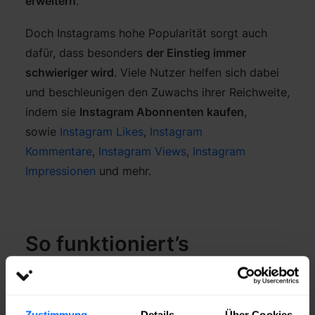
erweitern
.
Doch Instagrams hohe Popularität sorgt auch
dafür, dass besonders
der Einstieg immer
schwieriger wird
. Viele Nutzer helfen sich dabei
und beschleunigen den Zuwachs ihrer Reichweite,
indem sie
Instagram Abonnenten kaufen
,
sowie
Instagram Likes
,
Instagram
Kommentare
,
Instagram Views
,
Instagram
Impressionen
und mehr.
So funktioniert’s
Die
Menge / Anzahl
auswählen
Link zu Ihrem Instagram Beitrag
angeben
Zustimmung
Details
Über Cookies