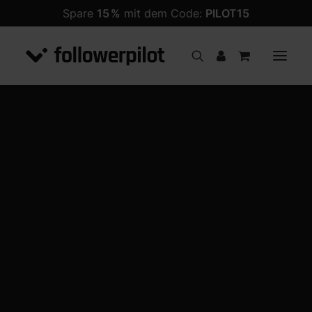
Spare
15 %
mit dem Code:
PILOT15
Follower
PREMIUM Follower
ANGEBOT!
Likes
Kommentare
Views
Impressionen
Follower
Likes
Views
Shares
Kommentare
Livestream Views