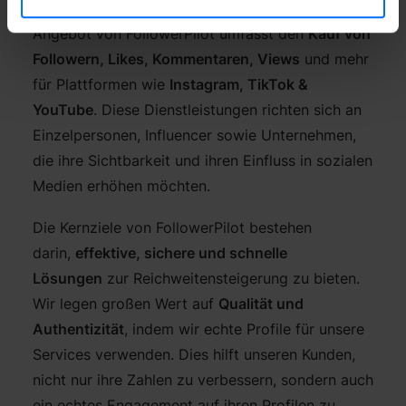
sozialen Netzwerken zu maximieren. Das
Angebot von FollowerPilot umfasst den
Kauf von
Followern, Likes, Kommentaren, Views
und mehr
für Plattformen wie
Instagram, TikTok &
YouTube
. Diese Dienstleistungen richten sich an
Einzelpersonen, Influencer sowie Unternehmen,
die ihre Sichtbarkeit und ihren Einfluss in sozialen
Medien erhöhen möchten.
Die Kernziele von FollowerPilot bestehen
darin,
effektive, sichere und schnelle
Lösungen
zur Reichweitensteigerung zu bieten.
Wir legen großen Wert auf
Qualität und
Authentizität
, indem wir echte Profile für unsere
Services verwenden. Dies hilft unseren Kunden,
nicht nur ihre Zahlen zu verbessern, sondern auch
ein echtes Engagement auf ihren Profilen zu