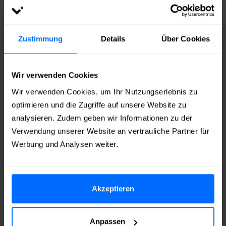
Bestellung aufgeben und
mit
PayPal
,
Klarna
,
SOFORT
Überweisung
,
Apple Pay
,
Google
Zustimmung
Details
Über Cookies
Pay
oder
Kreditkarte
bezahlen
Echte deutsche YouTube Views
innerhalb von
Wir verwenden Cookies
kurzer Zeit
erhalten!
Wir verwenden Cookies, um Ihr Nutzungserlebnis zu
optimieren und die Zugriffe auf unsere Website zu
analysieren. Zudem geben wir Informationen zu der
Warum bei FollowerPilot
Verwendung unserer Website an vertrauliche Partner für
Werbung und Analysen weiter.
kaufen?
Wir sind FollowerPilot, ein
deutsches
Dienstleistungsunternehmen mit Sitz in
Akzeptieren
Hamburg
, das sich darauf spezialisiert hat, die
digitale Reichweite und Präsenz seiner Kunden in
Anpassen