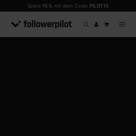
Spare
15 %
mit dem Code:
PILOT15
Follower
PREMIUM Follower
ANGEBOT!
Likes
Kommentare
Views
Impressionen
Follower
Likes
Views
Shares
Kommentare
Livestream Views