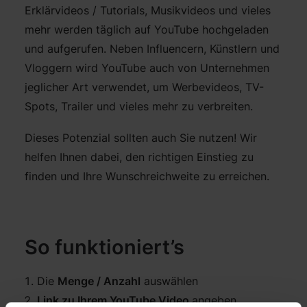
Erklärvideos / Tutorials, Musikvideos und vieles
mehr werden täglich auf YouTube hochgeladen
und aufgerufen. Neben Influencern, Künstlern und
Vloggern wird YouTube auch von Unternehmen
jeglicher Art verwendet, um Werbevideos, TV-
Spots, Trailer und vieles mehr zu verbreiten.
Dieses Potenzial sollten auch Sie nutzen! Wir
helfen Ihnen dabei, den richtigen Einstieg zu
finden und Ihre Wunschreichweite zu erreichen.
So funktioniert’s
Die
Menge / Anzahl
auswählen
Link zu Ihrem YouTube Video
angeben