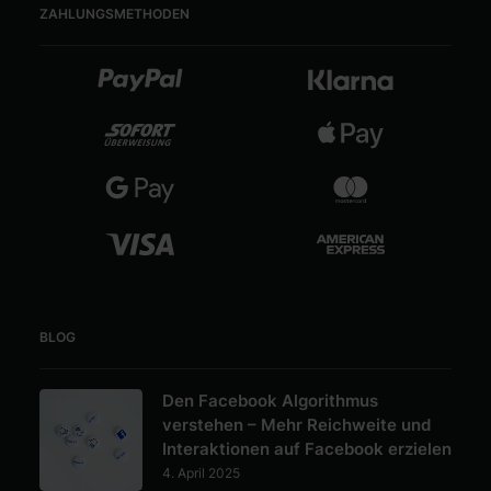
der
der
ZAHLUNGSMETHODEN
Produktseite
Produktseite
gewählt
gewählt
werden
werden
BLOG
Den Facebook Algorithmus
verstehen – Mehr Reichweite und
Interaktionen auf Facebook erzielen
4. April 2025