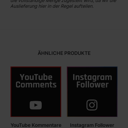
die vollständige Menge zugestellt wird, da wir die
Auslieferung hier in der Regel aufteilen.
ÄHNLICHE PRODUKTE
Dieses
Dieses
YouTube Kommentare
Instagram Follower
Produkt
Produkt