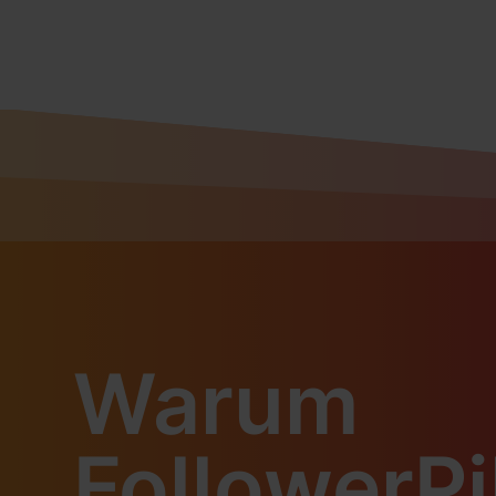
Warum
FollowerPi