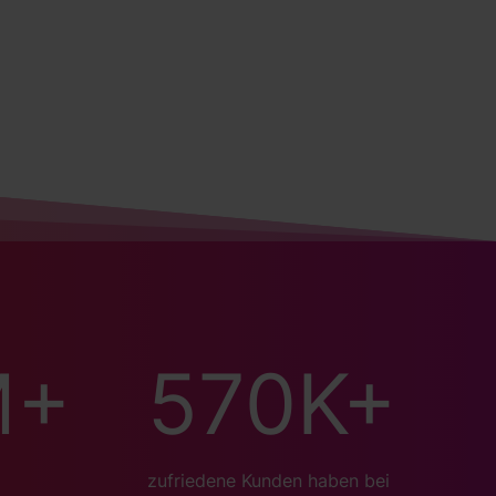
M+
570
K+
zufriedene Kunden haben bei