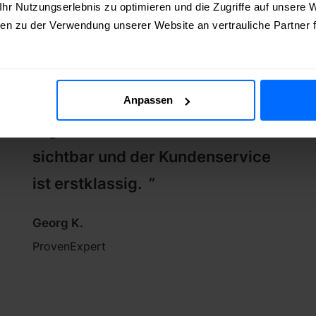
r Nutzungserlebnis zu optimieren und die Zugriffe auf unsere W
en zu der Verwendung unserer Website an vertrauliche Partner
“ Ich bin sehr zufrieden mit dem
Service von FollowerPilot. Die
Anpassen
Ergebnisse waren schnell
sichtbar und der Kundenservice
ist erstklassig. ”
Georg K.
ProvenExpert