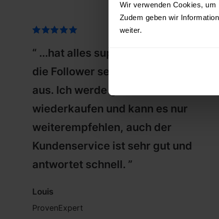
Wir verwenden Cookies, um Ih
Zudem geben wir Information
weiter.
“ ...hat alles super geklappt und
die Follower sehen authentisch
aus. Ich werde gerne
wiederkaufen und kann es nur
weiterempfehlen, auch der
Kundenservice ist sehr gut und
antwortet schnell. ”
Louis
ProvenExpert