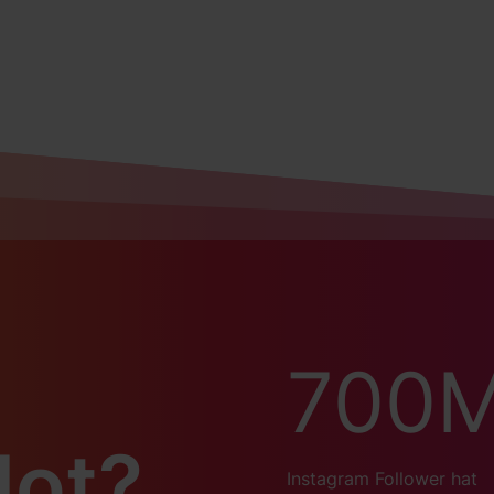
700
lot?
Instagram Follower hat