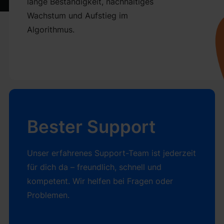
lange Beständigkeit, nachhaltiges
Wachstum und Aufstieg im
Algorithmus.
Bester Support
Unser erfahrenes Support-Team ist jederzeit
für dich da – freundlich, schnell und
kompetent. Wir helfen bei Fragen oder
Problemen.